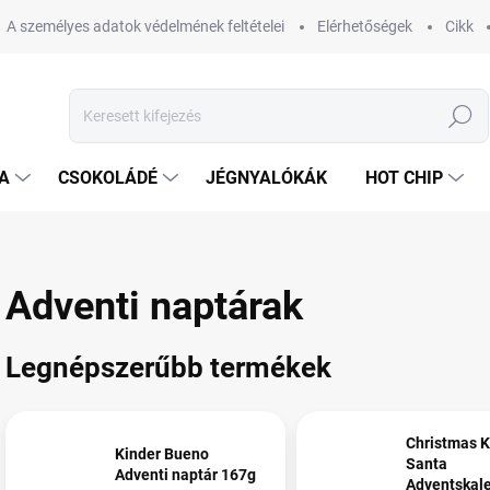
A személyes adatok védelmének feltételei
Elérhetőségek
Cikk
Keresés
A
CSOKOLÁDÉ
JÉGNYALÓKÁK
HOT CHIP
Adventi naptárak
Legnépszerűbb termékek
Christmas K
Kinder Bueno
Santa
Adventi naptár 167g
Adventskal