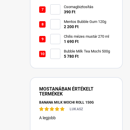
Csomagbiztosítás
390 Ft
Mentos Bubble Gum 120g
2 200 Ft
Chilis mézes mustár 270 ml
1 690 Ft
Bubble Milk Tea Mochi 500g
5 780 Ft
MOSTANÁBAN ÉRTÉKELT
TERMÉKEK
BANANA MILK MOCHI ROLL 150G
LUKASZ
A legjobb