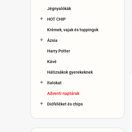
n
Jégnyalókák
e
l
HOT CHIP
Krémek, vajak és toppingok
Ázsia
Harry Potter
Kávé
Hátizsákok gyerekeknek
Italokat
Adventi naptárak
Dióféléket és chips