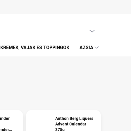
ÜRES KOSÁR
KOSÁR
KRÉMEK, VAJAK ÉS TOPPINGOK
ÁZSIA
HARRY PO
inder
Anthon Berg Liquers
Advent Calendar
ender
375g