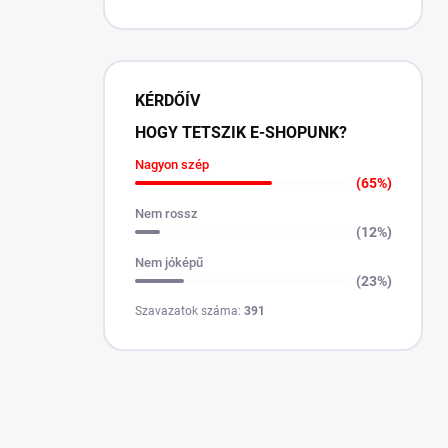
KÉRDŐÍV
HOGY TETSZIK E-SHOPUNK?
Nagyon szép
(65%)
Nem rossz
(12%)
Nem jóképű
(23%)
Szavazatok száma:
391