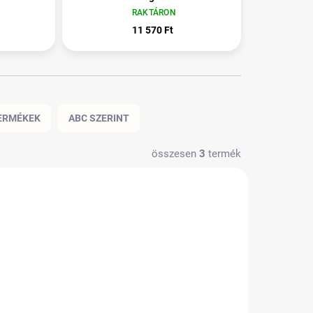
RAKTÁRON
11 570 Ft
ERMÉKEK
ABC SZERINT
összesen
3
termék
TIP
BESTSELLER