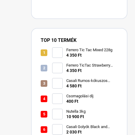
TOP 10 TERMÉK
Ferrero Tic Tac Mixed 228g
4 350 Ft
Ferrero TicTac Strawberry
228g
4 350 Ft
Casali Rumos-kókuszos
csokigolyó 750 g
4 580 Ft
Csomagolási díj
400 Ft
Nutella 3kg
10 900 Ft
Casali Golyók Black and
White Rumos-kókuszos 250g
2 030 Ft