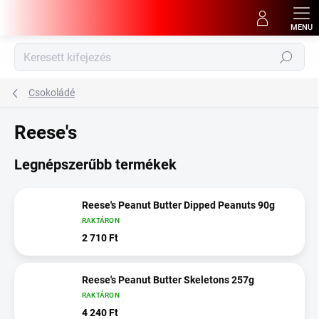
Ugrás
a
fő
tartalomhoz
Keresés
Csokoládé
Reese's
Legnépszerűbb termékek
Reese's Peanut Butter Dipped Peanuts 90g
RAKTÁRON
2 710 Ft
Reese's Peanut Butter Skeletons 257g
RAKTÁRON
4 240 Ft