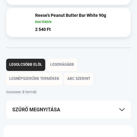
Reese's Peanut Butter Bar White 90g
RAKTÁRON
2 540 Ft
T
e
LEGOLCSÓBB ELÖL
LEGDRÁGÁBB
r
m
LEGNÉPSZERŰBB TERMÉKEK
ABC SZERINT
é
k
összesen
3
termék
e
k
SZŰRŐ MEGNYITÁSA
r
e
n
T
d
e