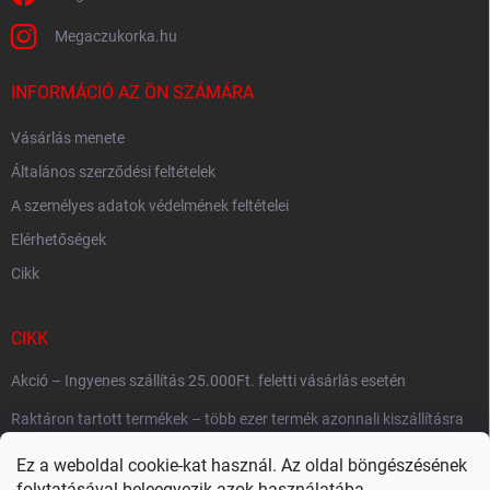
Megaczukorka.hu
INFORMÁCIÓ AZ ÖN SZÁMÁRA
Vásárlás menete
Általános szerződési feltételek
A személyes adatok védelmének feltételei
Elérhetőségek
Cikk
CIKK
Akció – Ingyenes szállítás 25.000Ft. feletti vásárlás esetén
Raktáron tartott termékek – több ezer termék azonnali kiszállításra
készen
Ez a weboldal cookie-kat használ. Az oldal böngészésének
Szállítási gyorsaság
folytatásával beleegyezik azok használatába.