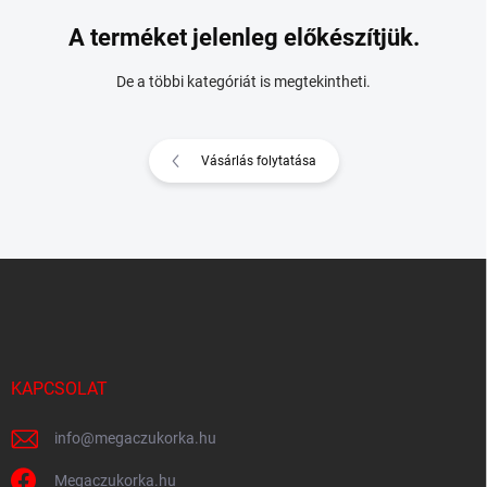
A terméket jelenleg előkészítjük.
De a többi kategóriát is megtekintheti.
Vásárlás folytatása
L
á
b
l
é
c
KAPCSOLAT
info
@
megaczukorka.hu
Megaczukorka.hu