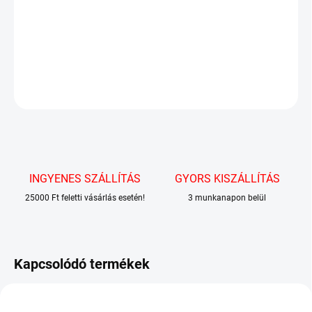
Mochi rizstekercs babtöltelékkel és matcha ízesítéssel.
RÉSZLETES INFORMÁCIÓ
KÉRDÉS
INGYENES SZÁLLÍTÁS
GYORS KISZÁLLÍTÁS
25000 Ft feletti vásárlás esetén!
3 munkanapon belül
Kapcsolódó termékek