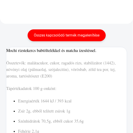
Összes kapcsolódó termék megjelenítése
Mochi rizstekercs babtöltelékkel és matcha ízesítéssel.
Összetevők: malátacukor, cukor, ragadós rizs, stabilizátor (1442),
növényi olaj (pálmaolaj, szójalecitin), vörösbab, zöld tea por, tej,
aroma, tartósítószer (E200)
Tápértékadatok 100 g-onként:
Energiaérték 1644 kJ / 393 kcal
Zsír 2g, ebből telített zsírok 1g
Szénhidrátok 70,5g, ebből cukor 35,6g
Fehérje 2,1g