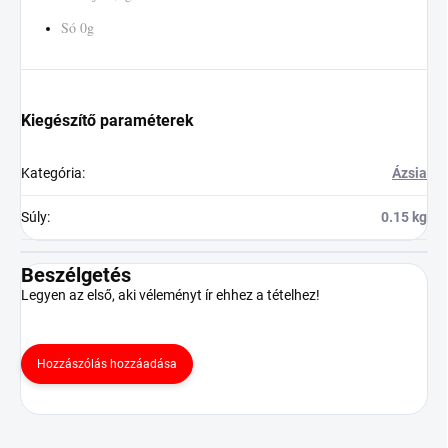
Só 0g
Kiegészítő paraméterek
Kategória
:
Ázsia
Súly
:
0.15 kg
Beszélgetés
Legyen az első, aki véleményt ír ehhez a tételhez!
Hozzászólás hozzáadása