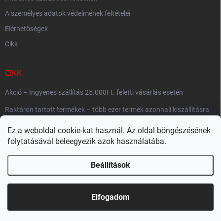
A személyes adatok védelmének feltételei
Elérhetőségek
Cikk
CIKK
Akció – Ingyenes szállítás 25.000Ft. feletti vásárlás esetén
Raktáron tartott termékek – több ezer termék azonnali kiszállításra
készen
Ez a weboldal cookie-kat használ. Az oldal böngészésének
Szállítási gyorsaság
folytatásával beleegyezik azok használatába.
Beállítások
Copyright 2026
Megaczukorka.hu
. Minden jog fenntartva.
Süti beállítások
szerkesztése
Elfogadom
Shoptet készítette