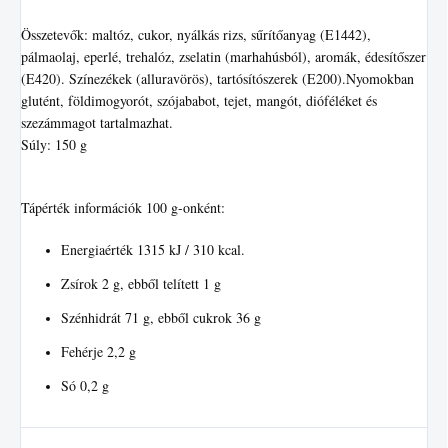
Összetevők: maltóz, cukor, nyálkás rizs, sűrítőanyag (E1442),
pálmaolaj, eperlé, trehalóz, zselatin (marhahúsból), aromák, édesítőszer
(E420). Színezékek (alluravörös), tartósítószerek (E200).Nyomokban
glutént, földimogyorót, szójababot, tejet, mangót, dióféléket és
szezámmagot tartalmazhat.
Súly: 150 g
Tápérték információk 100 g-onként:
Energiaérték 1315 kJ / 310 kcal.
Zsírok 2 g, ebből telített 1 g
Szénhidrát 71 g, ebből cukrok 36 g
Fehérje 2,2 g
Só 0,2 g