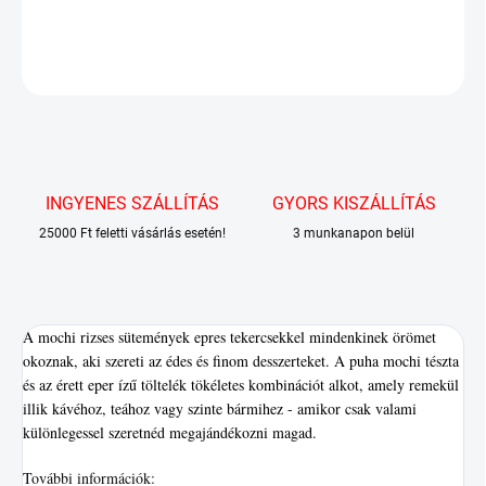
RÉSZLETES INFORMÁCIÓ
KÉRDÉS
INGYENES SZÁLLÍTÁS
GYORS KISZÁLLÍTÁS
25000 Ft feletti vásárlás esetén!
3 munkanapon belül
A mochi rizses sütemények epres tekercsekkel mindenkinek örömet
okoznak, aki szereti az édes és finom desszerteket. A puha mochi tészta
és az érett eper ízű töltelék tökéletes kombinációt alkot, amely remekül
illik kávéhoz, teához vagy szinte bármihez - amikor csak valami
különlegessel szeretnéd megajándékozni magad.
További információk: