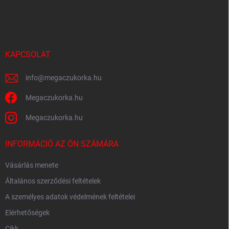
á
b
l
é
c
KAPCSOLAT
info
@
megaczukorka.hu
Megaczukorka.hu
Megaczukorka.hu
INFORMÁCIÓ AZ ÖN SZÁMÁRA
Vásárlás menete
Általános szerződési feltételek
A személyes adatok védelmének feltételei
Elérhetőségek
Cikk