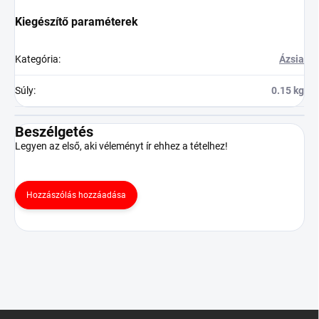
Kiegészítő paraméterek
Kategória
:
Ázsia
Súly
:
0.15 kg
Beszélgetés
Legyen az első, aki véleményt ír ehhez a tételhez!
Hozzászólás hozzáadása
L