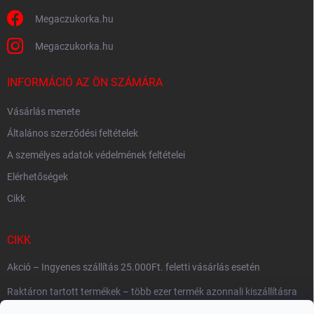
Megaczukorka.hu
Megaczukorka.hu
INFORMÁCIÓ AZ ÖN SZÁMÁRA
Vásárlás menete
Általános szerződési feltételek
A személyes adatok védelmének feltételei
Elérhetőségek
Cikk
CIKK
Akció – Ingyenes szállítás 25.000Ft. feletti vásárlás esetén
Raktáron tartott termékek – több ezer termék azonnali kiszállításra
készen