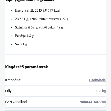
Energia érték 2243 kJ/ 537 kcal
Zsír 31 g, ebből telített zsírsavak 22 g
Szénhidrát 58 g, ebből cukor 48 g
Fehérje 4,8 g
Só 0,1 g
Kiegészítő paraméterek
Kategória
:
Csokoládé
Súly
:
0.3 kg
EAN vonalkód
:
9000331607788