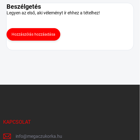
Beszélgetés
Legyen az első, aki véleményt ír ehhez a tételhez!
Hozzászólás hozzáadása
L
á
b
l
é
c
KAPCSOLAT
info
@
megaczukorka.hu