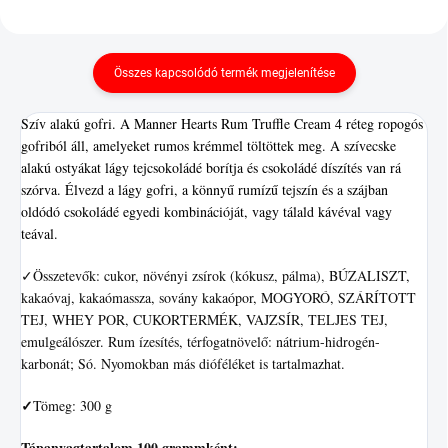
Összes kapcsolódó termék megjelenítése
Szív alakú gofri. A Manner Hearts Rum Truffle Cream 4 réteg ropogós
gofriból áll, amelyeket rumos krémmel töltöttek meg. A szívecske
alakú ostyákat lágy tejcsokoládé borítja és csokoládé díszítés van rá
szórva. Élvezd a lágy gofri, a könnyű rumízű tejszín és a szájban
oldódó csokoládé egyedi kombinációját, vagy tálald kávéval vagy
teával.
✓Összetevők: cukor, növényi zsírok (kókusz, pálma), BÚZALISZT,
kakaóvaj, kakaómassza, sovány kakaópor, MOGYORÓ, SZÁRÍTOTT
TEJ, WHEY POR, CUKORTERMÉK, VAJZSÍR, TELJES TEJ,
emulgeálószer. Rum ízesítés, térfogatnövelő: nátrium-hidrogén-
karbonát; Só. Nyomokban más dióféléket is tartalmazhat.
✓
Tömeg: 300 g
Tápanyagtartalom 100 grammként: