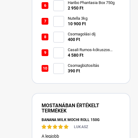
Haribo Phantasia Box 750g
2 950 Ft
Nutella 3kg
10 900 Ft
Csomagolási díj
400 Ft
Casali Rumos-kókuszos
csokigolyó 750 g
4 580 Ft
Csomagbiztosítás
390 Ft
MOSTANÁBAN ÉRTÉKELT
TERMÉKEK
BANANA MILK MOCHI ROLL 150G
LUKASZ
A legjobb