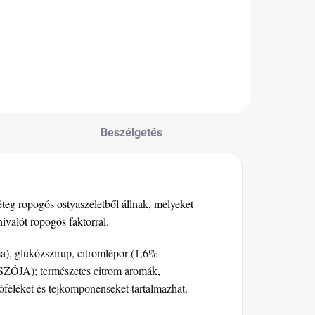
andula és
ogyorós nugáttal
öltött, finom
raliné
sokoládéval
evonva: ezek az
gazi Reber Mozart
olyók.
Beszélgetés
teg ropogós ostyaszeletből állnak, melyeket
nivalót ropogós faktorral.
a), glükózszirup, citromlépor (1,6%
 (SZÓJA); természetes citrom aromák,
féléket és tejkomponenseket tartalmazhat.