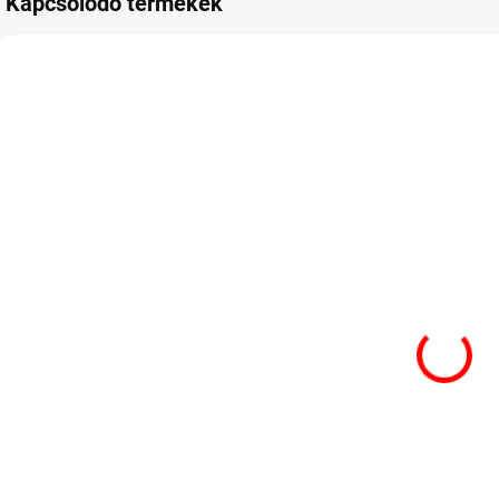
Kapcsolódó termékek
RAKTÁRON
RAKTÁRON
Ferrero Kinder
Ferrero Kinder
Bueno mini
mini
A
400g
csokoládé
6 460 Ft
460g
6 460 Ft
3
Kosárba
Kosárba
Külön csomagolt
Ízletes csokoládé,
F
Kinder Bueno
tejes töltelékkel,
p
ostyák finom tej- és
mini kivitelben
m