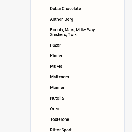
n
Dubai Chocolate
e
l
Anthon Berg
Bounty, Mars, Milky Way,
Snickers, Twix
Fazer
Kinder
M&M's
Maltesers
Manner
Nutella
Oreo
Toblerone
Ritter Sport