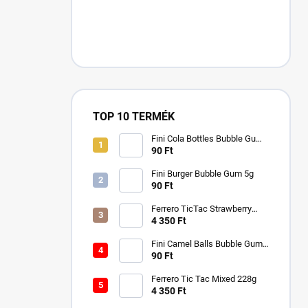
TOP 10 TERMÉK
Fini Cola Bottles Bubble Gum
5g
90 Ft
Fini Burger Bubble Gum 5g
90 Ft
Ferrero TicTac Strawberry
228g
4 350 Ft
Fini Camel Balls Bubble Gum
5g
90 Ft
Ferrero Tic Tac Mixed 228g
4 350 Ft