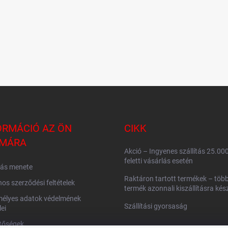
ORMÁCIÓ AZ ÖN
CIKK
MÁRA
Akció – Ingyenes szállítás 25.00
feletti vásárlás esetén
lás menete
Raktáron tartott termékek – több
nos szerződési feltételek
termék azonnali kiszállításra kés
mélyes adatok védelmének
Szállítási gyorsaság
lei
tőségek