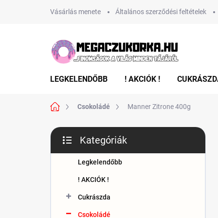
Ugrás
Vásárlás menete
Általános szerződési feltételek
a
fő
tartalomhoz
LEGKELENDŐBB
! AKCIÓK !
CUKRÁSZD
Kezdőlap
Csokoládé
Manner Zitrone 400g
O
Kategóriák
l
Kategóriák
d
átugrása
a
Legkelendőbb
l
! AKCIÓK !
s
ó
Cukrászda
p
Csokoládé
a