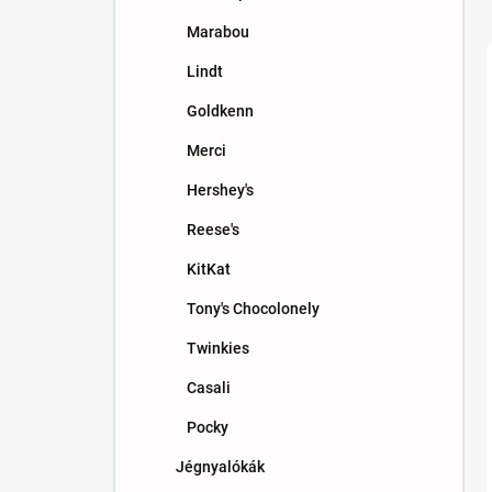
Marabou
Lindt
Goldkenn
Merci
Hershey's
Reese's
KitKat
Tony's Chocolonely
Twinkies
Casali
Pocky
Jégnyalókák