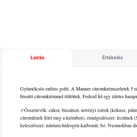
mogyorókrémes
gyerekeknek.
m
töltelékkel és
m
tejcsokoládé
t
cukormázzal, mini
p
kivitelben.
c
b
i
g
Leírás
Értékelés
Gyümölcsös enfriss gofri. A Manner citromkrémszeletek 5 ré
frissítő citromkrémmel töltöttek. Fedezd fel egy ízletes harap
✓Összetevők: cukor, búzaliszt, növényi zsírok (kókusz, pálm
citromlének felel meg a krémben), emulgeálószer: lecitinek
kelesztőszer: nátrium-hidrogén-karbonát; Só. Nyomokban dió