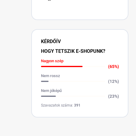
KÉRDŐÍV
HOGY TETSZIK E-SHOPUNK?
Nagyon szép
(65%)
Nem rossz
(12%)
Nem jóképű
(23%)
Szavazatok száma:
391