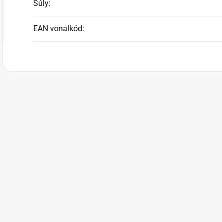
Súly
:
EAN vonalkód
: