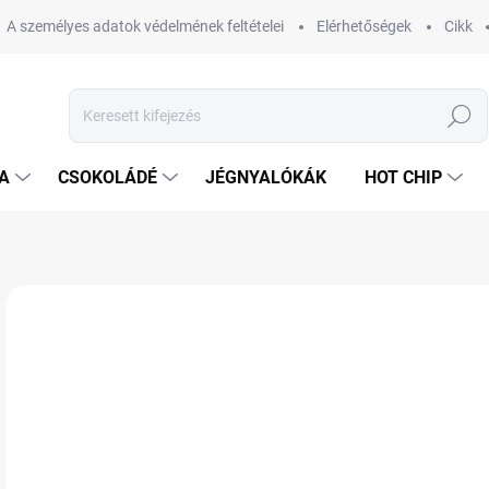
A személyes adatok védelmének feltételei
Elérhetőségek
Cikk
Keresés
A
CSOKOLÁDÉ
JÉGNYALÓKÁK
HOT CHIP
Nincs értékelés
Ugrás az értékeléshez
MÁRKA:
MANNER
2 
Egys
RA
VÁR
KÉZ
11.