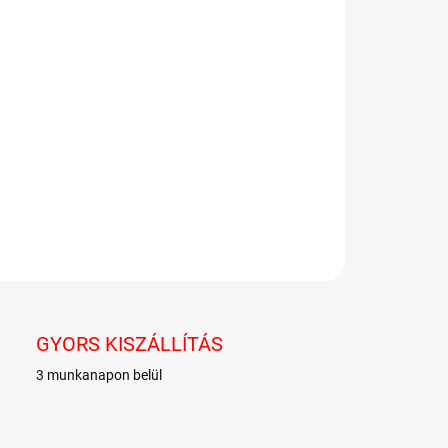
−
+
Hozzáadás a kosárhoz
trom és a gofri kiváló gyümölcsös kombinációja!
LETES INFORMÁCIÓ
KÉRDÉS
GYORS KISZÁLLÍTÁS
3 munkanapon belül