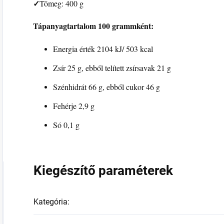
✓
Tömeg: 400 g
Tápanyagtartalom 100 grammként:
Energia érték 2104 kJ/ 503 kcal
Zsír 25 g, ebből telített zsírsavak 21 g
Szénhidrát 66 g, ebből cukor 46 g
Fehérje 2,9 g
Só 0,1 g
Kiegészítő paraméterek
Kategória
: