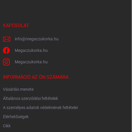
b
l
é
c
KAPCSOLAT
info
@
megaczukorka.hu
Megaczukorka.hu
Megaczukorka.hu
INFORMÁCIÓ AZ ÖN SZÁMÁRA
Vásárlás menete
Általános szerződési feltételek
A személyes adatok védelmének feltételei
Elérhetőségek
Cikk