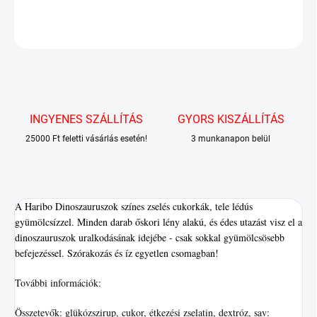
KÉRDÉS
INGYENES SZÁLLÍTÁS
GYORS KISZÁLLÍTÁS
25000 Ft feletti vásárlás esetén!
3 munkanapon belül
A Haribo Dinoszauruszok színes zselés cukorkák, tele lédús
gyümölcsízzel. Minden darab őskori lény alakú, és édes utazást visz el a
dinoszauruszok uralkodásának idejébe - csak sokkal gyümölcsösebb
befejezéssel. Szórakozás és íz egyetlen csomagban!
További információk:
Összetevők: glükózszirup, cukor, étkezési zselatin, dextróz, sav: