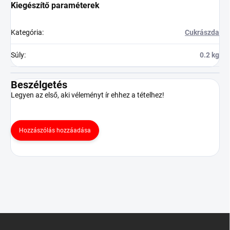
Kiegészítő paraméterek
Kategória
:
Cukrászda
Súly
:
0.2 kg
Beszélgetés
Legyen az első, aki véleményt ír ehhez a tételhez!
Hozzászólás hozzáadása
L
á