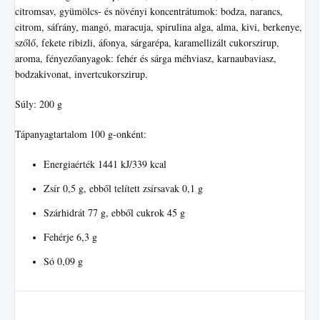
citromsav, gyümölcs- és növényi koncentrátumok: bodza, narancs,
citrom, sáfrány, mangó, maracuja, spirulina alga, alma, kivi, berkenye,
szőlő, fekete ribizli, áfonya, sárgarépa, karamellizált cukorszirup,
aroma, fényezőanyagok: fehér és sárga méhviasz, karnaubaviasz,
bodzakivonat, invertcukorszirup.
Súly: 200 g
Tápanyagtartalom 100 g-onként:
Energiaérték 1441 kJ/339 kcal
Zsír 0,5 g, ebből telített zsírsavak 0,1 g
Szárhidrát 77 g, ebből cukrok 45 g
Fehérje 6,3 g
Só 0,09 g