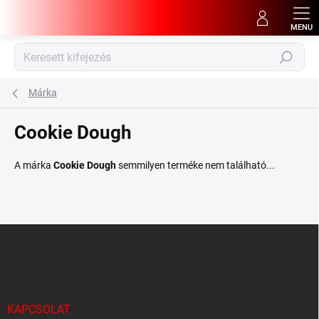
Ugrás
a
fő
tartalomhoz
Keresés
Márka
Cookie Dough
A márka
Cookie Dough
semmilyen terméke nem található...
L
á
b
l
é
c
KAPCSOLAT