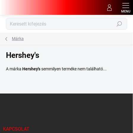
Ugrás
a
fő
tartalomhoz
Keresés
Márka
Hershey's
A márka
Hershey's
semmilyen terméke nem található...
L
á
b
l
é
c
KAPCSOLAT