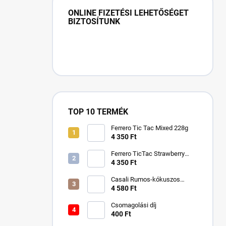
ONLINE FIZETÉSI LEHETŐSÉGET
BIZTOSÍTUNK
TOP 10 TERMÉK
Ferrero Tic Tac Mixed 228g
4 350 Ft
Ferrero TicTac Strawberry
228g
4 350 Ft
Casali Rumos-kókuszos
csokigolyó 750 g
4 580 Ft
Csomagolási díj
400 Ft