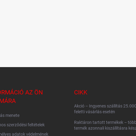
ORMÁCIÓ AZ ÖN
CIKK
MÁRA
Akció – Ingyenes szállítás 25.00
feletti vásárlás esetén
lás menete
Raktáron tartott termékek – több
nos szerződési feltételek
termék azonnali kiszállításra kés
mélyes adatok védelmének