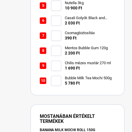
Nutella 3kg
10 900 Ft
Casali Golyók Black and
White Rumos-kókuszos 250g
2 030 Ft
Csomagbiztosítás
390 Ft
Mentos Bubble Gum 120g
2 200 Ft
Chilis mézes mustár 270 ml
1 690 Ft
Bubble Milk Tea Mochi 500g
5 780 Ft
MOSTANÁBAN ÉRTÉKELT
TERMÉKEK
BANANA MILK MOCHI ROLL 150G