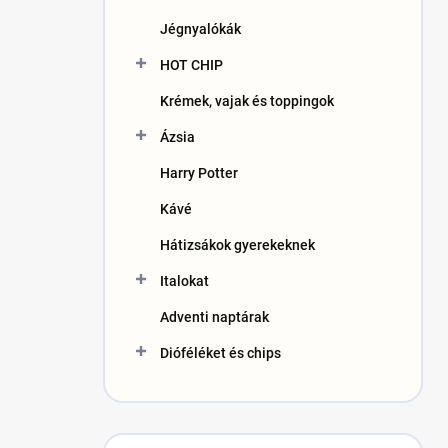
n
Jégnyalókák
e
l
HOT CHIP
Krémek, vajak és toppingok
Ázsia
Harry Potter
Kávé
Hátizsákok gyerekeknek
Italokat
Adventi naptárak
Dióféléket és chips