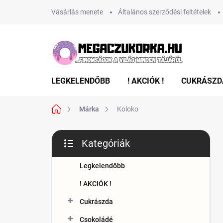
Ugrás
Vásárlás menete
Általános szerződési feltételek
a
fő
tartalomhoz
LEGKELENDŐBB
! AKCIÓK !
CUKRÁSZD
Kezdőlap
Márka
Koloko
O
Kategóriák
l
Kategóriák
d
átugrása
a
Legkelendőbb
l
! AKCIÓK !
s
ó
Cukrászda
p
Csokoládé
a