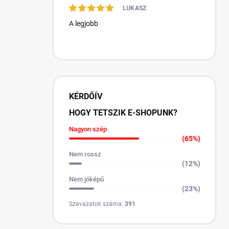
LUKASZ
A legjobb
KÉRDŐÍV
HOGY TETSZIK E-SHOPUNK?
Nagyon szép
(65%)
Nem rossz
(12%)
Nem jóképű
(23%)
Szavazatok száma:
391