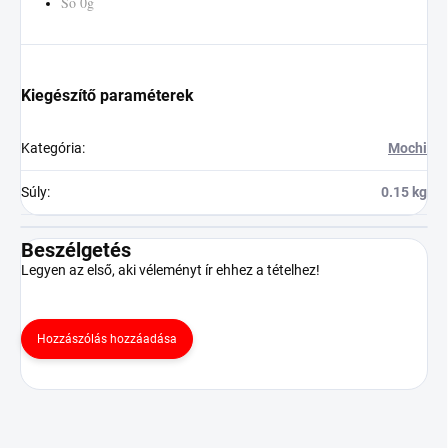
Só 0g
Kiegészítő paraméterek
Kategória
:
Mochi
Súly
:
0.15 kg
Beszélgetés
Legyen az első, aki véleményt ír ehhez a tételhez!
Hozzászólás hozzáadása