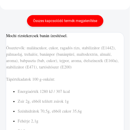
Összes kapcsolódó termék megjelenítése
Mochi rizstekercsek banán ízesítéssel.
Összetevők: malátacukor, cukor, ragadós rizs, stabilizátor (E1442),
pálmaolaj, trehalóz, banánpor (banánpüré, maltodextrin, almalé,
aroma), babpaszta (bab, cukor), tejpor, aroma, ételszínezék (E160a),
stabilizátor (E471), tartósítószer (E200)
Tápértékadatok 100 g-onként:
Energiaérték 1280 kJ / 307 kcal
Zsír 2g, ebből telített zsírok 1g
Szénhidrátok 70,5g, ebből cukor 35,6g
Fehérje 2,1g