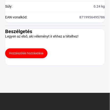
Súly
:
0.24 kg
EAN vonalkód
:
8719956495786
Beszélgetés
Legyen az első, aki véleményt ír ehhez a tételhez!
Hozzászólás hozzáadása
L
á
b