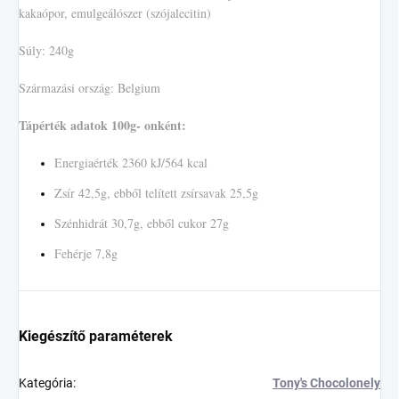
kakaópor, emulgeálószer (szójalecitin)
Súly: 240g
Származási ország: Belgium
Tápérték adatok 100g- onként:
Energiaérték 2360 kJ/564 kcal
Zsír 42,5g, ebből telített zsírsavak 25,5g
Szénhidrát 30,7g, ebből cukor 27g
Fehérje 7,8g
Kiegészítő paraméterek
Kategória
:
Tony's Chocolonely