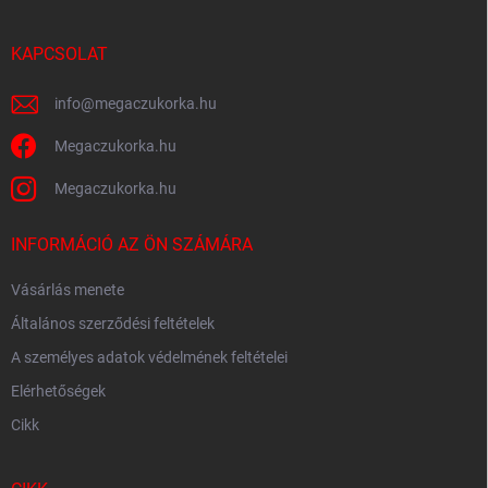
l
é
c
KAPCSOLAT
info
@
megaczukorka.hu
Megaczukorka.hu
Megaczukorka.hu
INFORMÁCIÓ AZ ÖN SZÁMÁRA
Vásárlás menete
Általános szerződési feltételek
A személyes adatok védelmének feltételei
Elérhetőségek
Cikk