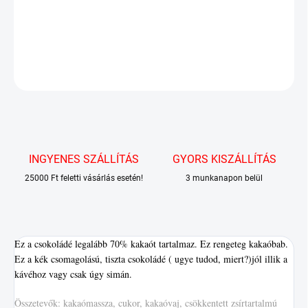
kávéhoz vagy csak úgy simán.
RÉSZLETES INFORMÁCIÓ
KÉRDÉS
INGYENES SZÁLLÍTÁS
GYORS KISZÁLLÍTÁS
25000 Ft feletti vásárlás esetén!
3 munkanapon belül
Ez a csokoládé legalább 70% kakaót tartalmaz. Ez rengeteg kakaóbab.
Ez a kék csomagolású, tiszta csokoládé ( ugye tudod, miert?)jól illik a
kávéhoz vagy csak úgy simán.
Összetevők: kakaómassza, cukor, kakaóvaj, csökkentett zsírtartalmú