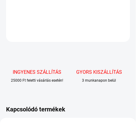
Étcsokoládé stílusos csomagolásban, minőségi alkohollal töltött
palackok formájában.
RÉSZLETES INFORMÁCIÓ
KÉRDÉS
INGYENES SZÁLLÍTÁS
GYORS KISZÁLLÍTÁS
25000 Ft feletti vásárlás esetén!
3 munkanapon belül
Kapcsolódó termékek