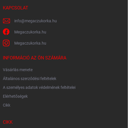
é
c
KAPCSOLAT
info
@
megaczukorka.hu
Megaczukorka.hu
Megaczukorka.hu
INFORMÁCIÓ AZ ÖN SZÁMÁRA
Vásárlás menete
Általános szerződési feltételek
A személyes adatok védelmének feltételei
Elérhetőségek
Cikk
CIKK