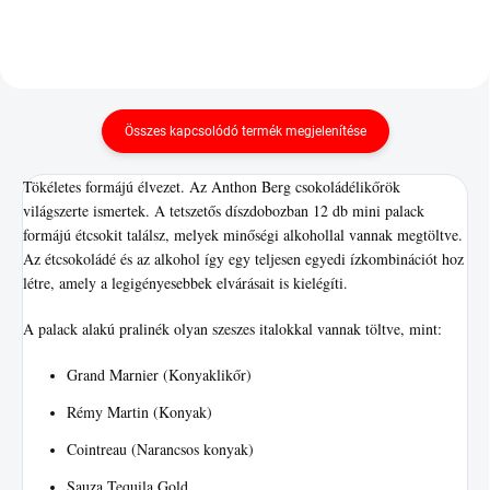
Összes kapcsolódó termék megjelenítése
Tökéletes formájú élvezet. Az Anthon Berg csokoládélikőrök
világszerte ismertek. A tetszetős díszdobozban 12 db mini palack
formájú étcsokit találsz, melyek minőségi alkohollal vannak megtöltve.
Az étcsokoládé és az alkohol így egy teljesen egyedi ízkombinációt hoz
létre, amely a legigényesebbek elvárásait is kielégíti.
A palack alakú pralinék olyan szeszes italokkal vannak töltve, mint:
Grand Marnier (Konyaklikőr)
Rémy Martin (Konyak)
Cointreau (Narancsos konyak)
Sauza Tequila Gold