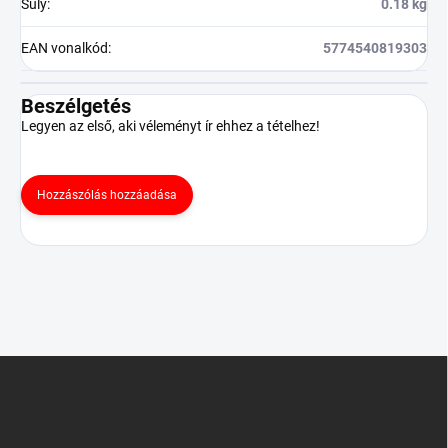
Súly
:
0.18 kg
EAN vonalkód
:
5774540819303
Beszélgetés
Legyen az első, aki véleményt ír ehhez a tételhez!
Hozzászólás hozzáadása
L
á
b
l