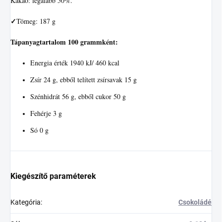
Kakaó: legalább 50%.
✓
Tömeg: 187 g
Tápanyagtartalom 100 grammként:
Energia érték 1940 kJ/ 460 kcal
Zsír 24 g, ebből telített zsírsavak 15 g
Szénhidrát 56 g, ebből cukor 50 g
Fehérje 3 g
Só 0 g
Kiegészítő paraméterek
Kategória
:
Csokoládé