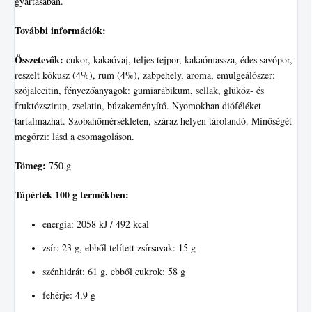
gyártásában.
További információk:
Összetevők:
cukor, kakaóvaj, teljes tejpor, kakaómassza, édes savópor,
reszelt kókusz (4%), rum (4%), zabpehely, aroma, emulgeálószer:
szójalecitin, fényezőanyagok: gumiarábikum, sellak, glükóz- és
fruktózszirup, zselatin, búzakeményítő. Nyomokban dióféléket
tartalmazhat. Szobahőmérsékleten, száraz helyen tárolandó. Minőségét
megőrzi: lásd a csomagoláson.
Tömeg:
750 g
Tápérték 100 g termékben:
energia: 2058 kJ / 492 kcal
zsír: 23 g, ebből telített zsírsavak: 15 g
szénhidrát: 61 g, ebből cukrok: 58 g
fehérje: 4,9 g