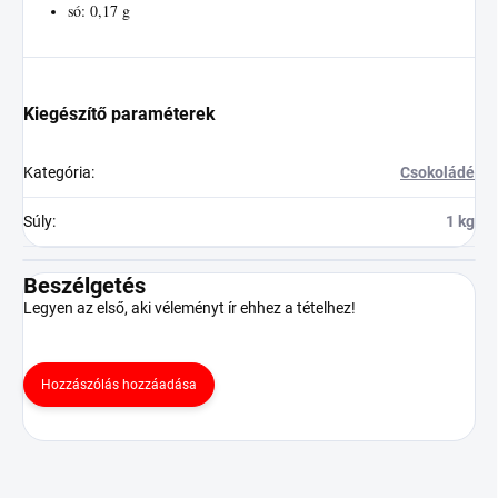
só: 0,17 g
Kiegészítő paraméterek
Kategória
:
Csokoládé
Súly
:
1 kg
Beszélgetés
Legyen az első, aki véleményt ír ehhez a tételhez!
Hozzászólás hozzáadása