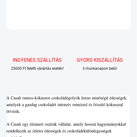
RÉSZLETES INFORMÁCIÓ
KÉRDÉS
INGYENES SZÁLLÍTÁS
GYORS KISZÁLLÍTÁS
25000 Ft feletti vásárlás esetén!
3 munkanapon belül
A Casali rumos-kókuszos csokoládégolyók luxus minőségű édességek,
amelyek a gazdag csokoládét intenzív rumízzel és frissítő kókusszal
ötvözik.
A
Casali
egy elismert osztrák vállalat, amely hosszú hagyományokkal
rendelkezik az ízletes édességek és csokoládékülönlegességek