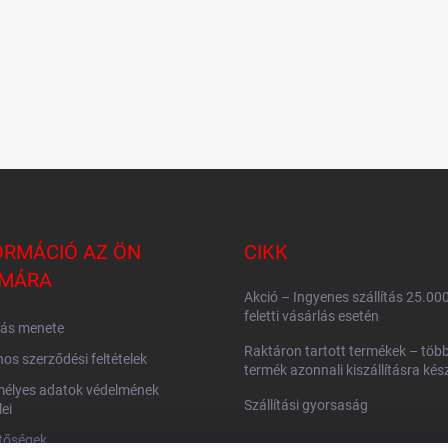
ORMÁCIÓ AZ ÖN
CIKK
MÁRA
Akció – Ingyenes szállítás 25.00
feletti vásárlás esetén
lás menete
Raktáron tartott termékek – több
nos szerződési feltételek
termék azonnali kiszállításra kés
mélyes adatok védelmének
Szállítási gyorsaság
lei
tőségek