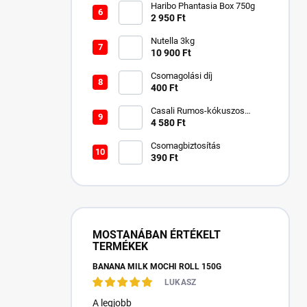
Haribo Phantasia Box 750g
2 950 Ft
Nutella 3kg
10 900 Ft
Csomagolási díj
400 Ft
Casali Rumos-kókuszos
csokigolyó 750 g
4 580 Ft
Csomagbiztosítás
390 Ft
MOSTANÁBAN ÉRTÉKELT
TERMÉKEK
BANANA MILK MOCHI ROLL 150G
LUKASZ
A legjobb