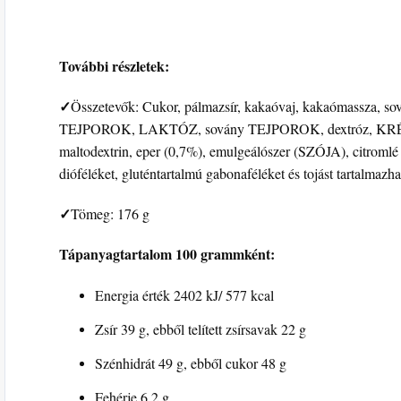
További részletek:
✓
Összetevők: Cukor, pálmazsír, kakaóvaj, kakaómassza, so
TEJPOROK, LAKTÓZ, sovány TEJPOROK, dextróz, KRÉMPOR,
maltodextrin, eper (0,7%), emulgeálószer (SZÓJA), citrom
dióféléket, gluténtartalmú gabonaféléket és tojást tartalmazha
✓
Tömeg: 176 g
Tápanyagtartalom 100 grammként:
Energia érték 2402 kJ/ 577 kcal
Zsír 39 g, ebből telített zsírsavak 22 g
Szénhidrát 49 g, ebből cukor 48 g
Fehérje 6,2 g