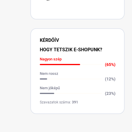
KÉRDŐÍV
HOGY TETSZIK E-SHOPUNK?
Nagyon szép
(65%)
Nem rossz
(12%)
Nem jóképű
(23%)
Szavazatok száma:
391