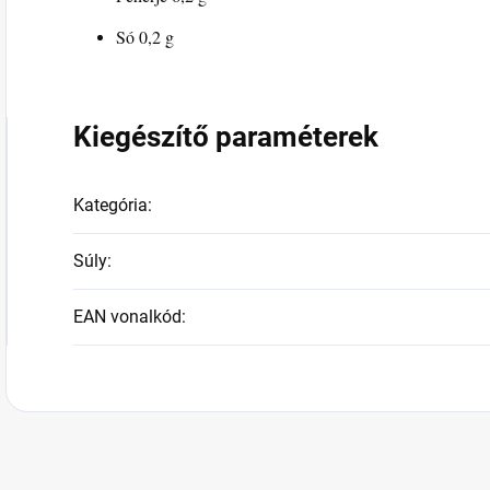
Só 0,2 g
Kiegészítő paraméterek
Kategória
:
Súly
:
EAN vonalkód
: