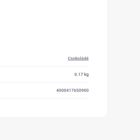
Csokoládé
0.17 kg
4000417650900