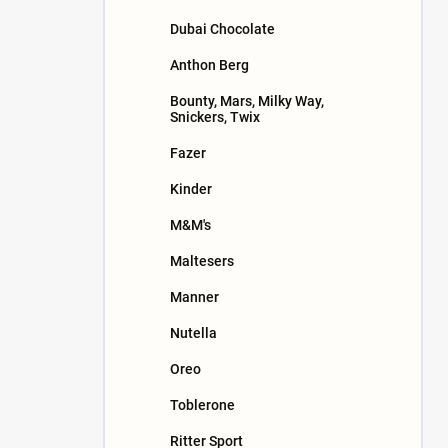
n
Dubai Chocolate
e
l
Anthon Berg
Bounty, Mars, Milky Way,
Snickers, Twix
Fazer
Kinder
M&M's
Maltesers
Manner
Nutella
Oreo
Toblerone
Ritter Sport