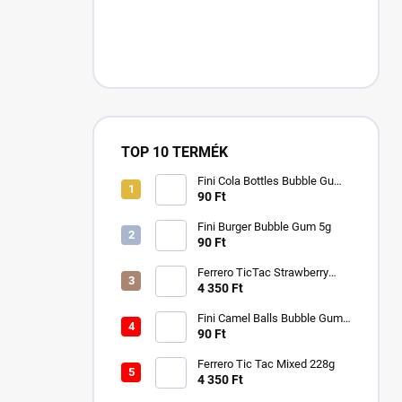
TOP 10 TERMÉK
Fini Cola Bottles Bubble Gum
5g
90 Ft
Fini Burger Bubble Gum 5g
90 Ft
Ferrero TicTac Strawberry
228g
4 350 Ft
Fini Camel Balls Bubble Gum
5g
90 Ft
Ferrero Tic Tac Mixed 228g
4 350 Ft