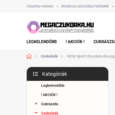
Ugrás
Vásárlás menete
Általános szerződési feltételek
a
fő
tartalomhoz
LEGKELENDŐBB
! AKCIÓK !
CUKRÁSZD
Kezdőlap
Csokoládé
Ritter Sport chocolate dice jo
O
Kategóriák
l
Kategóriák
d
átugrása
a
Legkelendőbb
l
! AKCIÓK !
s
ó
Cukrászda
p
Csokoládé
a