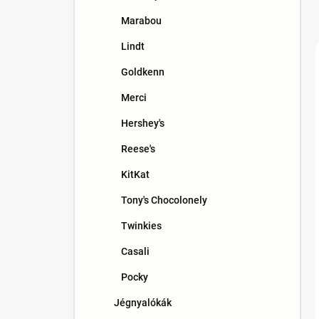
Marabou
Lindt
Goldkenn
Merci
Hershey's
Reese's
KitKat
Tony's Chocolonely
Twinkies
Casali
Pocky
Jégnyalókák