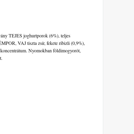
vány TEJES joghurtporok (6%), teljes
 VAJ tiszta zsír, fekete ribizli (0,9%),
lé koncentrátum. Nyomokban földimogyorót,
t.