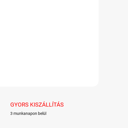
−
+
Hozzáadás a kosárhoz
urtokrémmel töltött mini csokoládé finom tejcsokoládéval
nva díszdobozban.
LETES INFORMÁCIÓ
KÉRDÉS
GYORS KISZÁLLÍTÁS
3 munkanapon belül