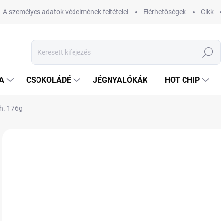
A személyes adatok védelmének feltételei
Elérhetőségek
Cikk
Keresés
A
CSOKOLÁDÉ
JÉGNYALÓKÁK
HOT CHIP
gh. 176g
Nincs értékelés
Ugrás az értékeléshez
MÁRKA:
RITTER SPO
4 
Egys
RA
VÁR
KÉZ
11.