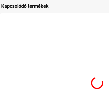
Kapcsolódó termékek
RAKTÁRON
RAKTÁRON
Ritter Sport
Ritter Choco
F
chocolate cube
Cube Pouch
176g
397G
3 220 Ft
7 480 Ft
6
Kosárba
Kosárba
Prémium minőségű
Nagy utazócsomag
A
csokoládé
töltött
p