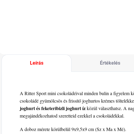
cukorkák
csokoládékkal a
K
ajándékcsomagolása
Ritter Sport
ö
különböző
márkától, öt
v
változatokban,
különböző ízben.
K
külön csomagolva.
m
C
K
é
Leírás
Értékelés
A Ritter Sport mini csokoládéival minden bulin a figyelem k
csokoládé gyümölcsös és frissítő joghurtos krémes töltelékk
joghurt és feketeribizli joghurt íz
közül választhatsz. A n
megajándékozhatod szeretteid ezekkel a csokoládékkal.
A doboz mérete körülbelül 9x9,5x9 cm (Sz x Ma x Mé).