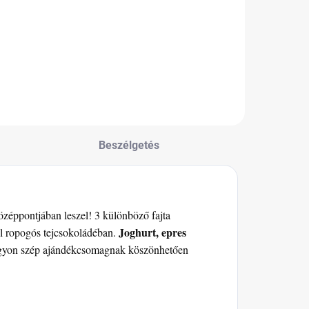
inder legjobbjait
mini kivitelben
tvözi mini
gyerekeknek.
áltozatban –
inder csokoládé
ini, Kinder
ountry mini,
inder Bueno White
s Schoko Bons.
Beszélgetés
özéppontjában leszel! 3 különböző fajta
Joghurt, epres
el ropogós tejcsokoládéban.
agyon szép ajándékcsomagnak köszönhetően