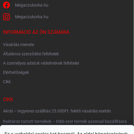
Megaczukorka.hu
Megaczukorka.hu
INFORMÁCIÓ AZ ÖN SZÁMÁRA
Vásárlás menete
Általános szerződési feltételek
A személyes adatok védelmének feltételei
Elérhetőségek
Cikk
CIKK
Akció – Ingyenes szállítás 25.000Ft. feletti vásárlás esetén
Raktáron tartott termékek – több ezer termék azonnali kiszállításra
készen