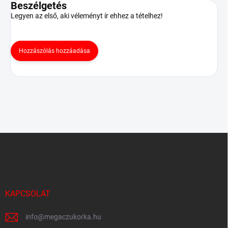
Beszélgetés
Legyen az első, aki véleményt ír ehhez a tételhez!
Hozzászólás hozzáadása
L
á
b
l
é
c
KAPCSOLAT
info
@
megaczukorka.hu