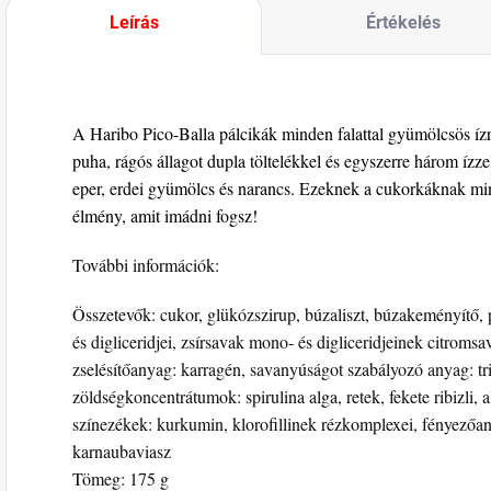
Leírás
Értékelés
A Haribo Pico-Balla pálcikák minden falattal gyümölcsös íz
puha, rágós állagot dupla töltelékkel és egyszerre három ízze
eper, erdei gyümölcs és narancs. Ezeknek a cukorkáknak m
élmény, amit imádni fogsz!
További információk:
Összetevők: cukor, glükózszirup, búzaliszt, búzakeményítő,
és digliceridjei, zsírsavak mono- és digliceridjeinek citromsav
zselésítőanyag: karragén, savanyúságot szabályozó anyag: tr
zöldségkoncentrátumok: spirulina alga, retek, fekete ribizli,
színezékek: kurkumin, klorofillinek rézkomplexei, fényezőan
karnaubaviasz
Tömeg: 175 g