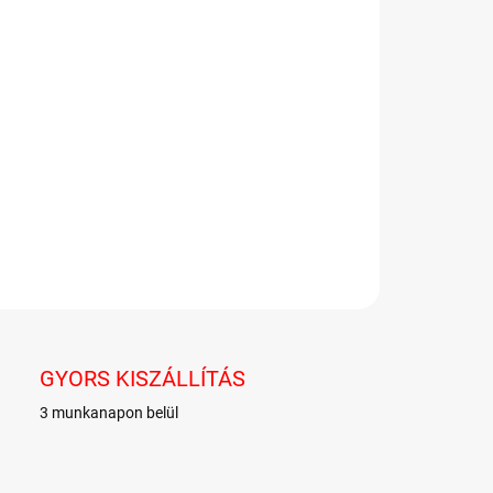
−
+
Hozzáadás a kosárhoz
bo Pico-Balla zselé gyümölcsízekkel.
LETES INFORMÁCIÓ
KÉRDÉS
GYORS KISZÁLLÍTÁS
3 munkanapon belül