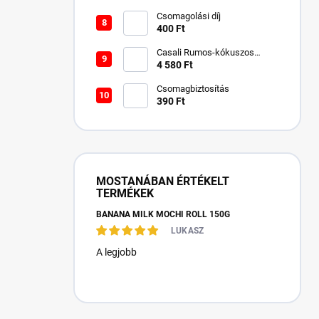
Csomagolási díj
400 Ft
Casali Rumos-kókuszos
csokigolyó 750 g
4 580 Ft
Csomagbiztosítás
390 Ft
MOSTANÁBAN ÉRTÉKELT
TERMÉKEK
BANANA MILK MOCHI ROLL 150G
LUKASZ
A legjobb