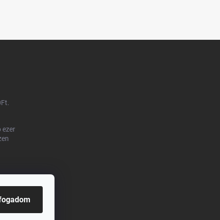
0Ft.
 ezer
zen
lfogadom