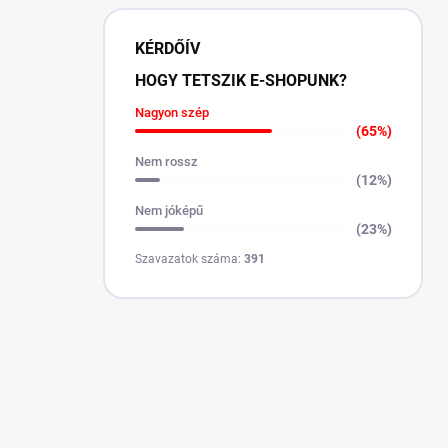
KÉRDŐÍV
HOGY TETSZIK E-SHOPUNK?
Nagyon szép
(65%)
Nem rossz
(12%)
Nem jóképű
(23%)
Szavazatok száma:
391