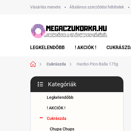
Ugrás
Vásárlás menete
Általános szerződési feltételek
a
fő
tartalomhoz
LEGKELENDŐBB
! AKCIÓK !
CUKRÁSZD
Kezdőlap
Cukrászda
Haribo Pico-Balla 175g
O
Kategóriák
l
Kategóriák
d
átugrása
a
Legkelendőbb
l
! AKCIÓK !
s
ó
Cukrászda
p
Chupa Chups
a