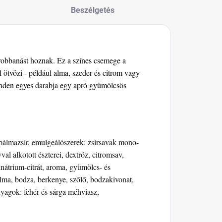
Beszélgetés
robbanást hoznak. Ez a színes csemege a
l ötvözi - például alma, szeder és citrom vagy
inden egyes darabja egy apró gyümölcsös
 pálmazsír, emulgeálószerek: zsírsavak mono-
val alkotott észterei, dextróz, citromsav,
inátrium-citrát, aroma, gyümölcs- és
 alma, bodza, berkenye, szőlő, bodzakivonat,
yagok: fehér és sárga méhviasz,