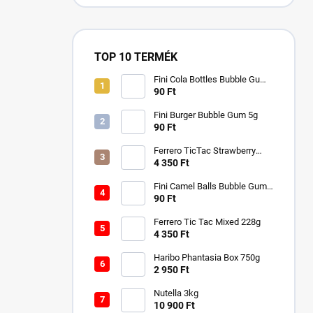
TOP 10 TERMÉK
Fini Cola Bottles Bubble Gum
5g
90 Ft
Fini Burger Bubble Gum 5g
90 Ft
Ferrero TicTac Strawberry
228g
4 350 Ft
Fini Camel Balls Bubble Gum
5g
90 Ft
Ferrero Tic Tac Mixed 228g
4 350 Ft
Haribo Phantasia Box 750g
2 950 Ft
Nutella 3kg
10 900 Ft