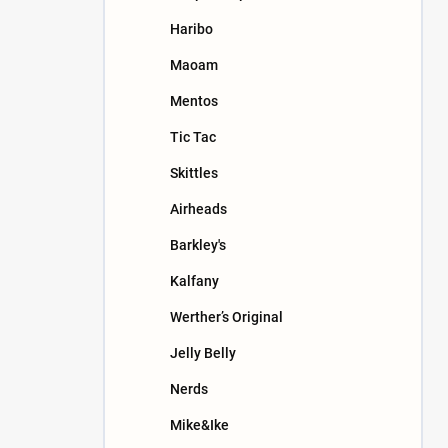
n
Haribo
e
l
Maoam
Mentos
Tic Tac
Skittles
Airheads
Barkley's
Kalfany
Werther’s Original
Jelly Belly
Nerds
Mike&Ike