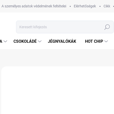
A személyes adatok védelmének feltételei
Elérhetőségek
Cikk
Keresés
A
CSOKOLÁDÉ
JÉGNYALÓKÁK
HOT CHIP
Nincs értékelés
Ugrás az értékeléshez
MÁRKA:
HARIBO
1 
Egys
RA
VÁR
KÉZ
11.