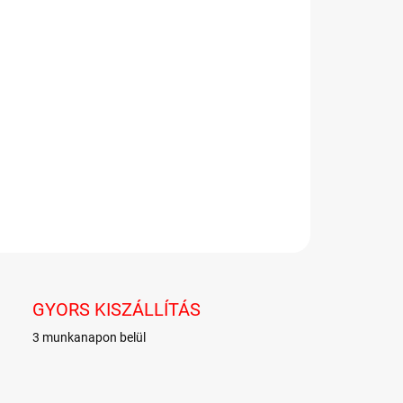
−
+
Hozzáadás a kosárhoz
er sós édesgyökér cukorkák.
LETES INFORMÁCIÓ
KÉRDÉS
GYORS KISZÁLLÍTÁS
3 munkanapon belül