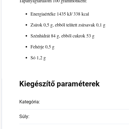
Tápanyagtartalom 100 grammonként:
Energiaértéke 1435 kJ/ 338 kcal
Zsírok 0,5 g, ebből telített zsírsavak 0,1 g
Szénhidrát 84 g, ebből cukrok 53 g
Fehérje 0,5 g
Só 1,2 g
Kiegészítő paraméterek
Kategória
:
Súly
: