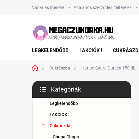
Ugrás
Vásárlás menete
Általános szerződési feltételek
a
fő
tartalomhoz
LEGKELENDŐBB
! AKCIÓK !
CUKRÁSZD
Kezdőlap
Cukrászda
Haribo Saure Gurken 150 db
O
Kategóriák
l
Kategóriák
d
átugrása
a
Legkelendőbb
l
! AKCIÓK !
s
ó
Cukrászda
p
Chupa Chups
a