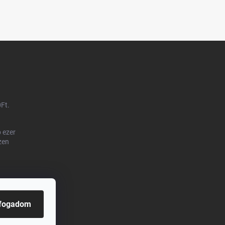
0Ft.
 ezer
zen
lfogadom