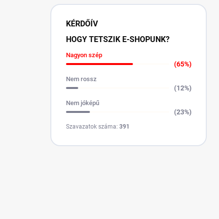
KÉRDŐÍV
HOGY TETSZIK E-SHOPUNK?
Nagyon szép
(65%)
Nem rossz
(12%)
Nem jóképű
(23%)
Szavazatok száma:
391