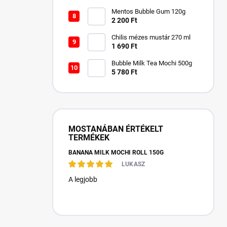
Mentos Bubble Gum 120g
2 200 Ft
Chilis mézes mustár 270 ml
1 690 Ft
Bubble Milk Tea Mochi 500g
5 780 Ft
MOSTANÁBAN ÉRTÉKELT
TERMÉKEK
BANANA MILK MOCHI ROLL 150G
LUKASZ
A legjobb