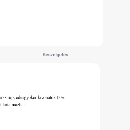
egszereted őket.
Beszélgetés
rszirup; édesgyökér-kivonatok (3%
t tartalmazhat.