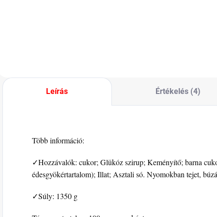
m
Stripes, a Happy
néznek ki, mint a
Fruttis és a
banán, hanem érett
JoyStixx nagyszerű
gyümölcs ízűek is.
kombinációja.
Leírás
Értékelés (4)
Több információ:
✓Hozzávalók: cukor; Glükóz szirup; Keményítő; barna cuko
édesgyökértartalom); Illat; Asztali só. Nyomokban tejet, búzá
✓Súly: 1350 g