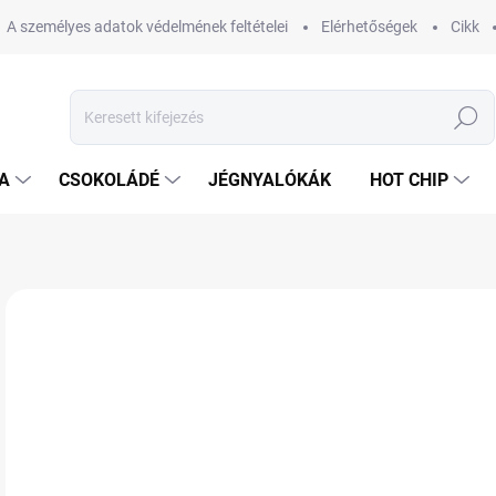
A személyes adatok védelmének feltételei
Elérhetőségek
Cikk
Keresés
A
CSOKOLÁDÉ
JÉGNYALÓKÁK
HOT CHIP
4 értékelés
Ugrás az értékeléshez
MÁRKA:
HARIBO
8 
Egys
RA
VÁR
KÉZ
12.