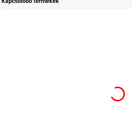
Kapcsolódó termékek
RAKTÁRON
RAKTÁRON
Haribo
Maoam Mix
Bananas 150
Pouch 750g
3
db
5 440 Ft
6 800 Ft
Kosárba
Kosárba
A
A népszerű Maoam
r
rágógumik, köztük
Az egzotikus
Á
a Bloxx, a Pinballs,
Haribo banánok
r
a Stripes, a Sour
nem csak úgy