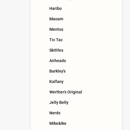
n
Haribo
e
l
Maoam
Mentos
Tic Tac
Skittles
Airheads
Barkley's
Kalfany
Werther’s Original
Jelly Belly
Nerds
Mike&Ike