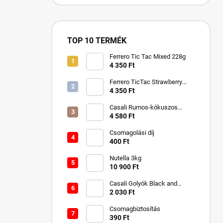
TOP 10 TERMÉK
Ferrero Tic Tac Mixed 228g
4 350 Ft
Ferrero TicTac Strawberry
228g
4 350 Ft
Casali Rumos-kókuszos
csokigolyó 750 g
4 580 Ft
Csomagolási díj
400 Ft
Nutella 3kg
10 900 Ft
Casali Golyók Black and
White Rumos-kókuszos 250g
2 030 Ft
Csomagbiztosítás
390 Ft