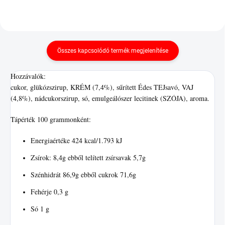
Összes kapcsolódó termék megjelenítése
Hozzávalók:
cukor, glükózszirup, KRÉM (7,4%), sűrített Édes TEJsavó, VAJ
(4,8%), nádcukorszirup, só, emulgeálószer lecitinek (SZÓJA), aroma.
Tápérték 100 grammonként:
Energiaértéke 424 kcal/1.793 kJ
Zsírok: 8,4g ebből telített zsírsavak 5,7g
Szénhidrát 86,9g ebből cukrok 71,6g
Fehérje 0,3 g
Só 1 g