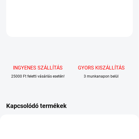
egészen különleges módon kényezteti az embereket.
RÉSZLETES INFORMÁCIÓ
KÉRDÉS
INGYENES SZÁLLÍTÁS
GYORS KISZÁLLÍTÁS
25000 Ft feletti vásárlás esetén!
3 munkanapon belül
Kapcsolódó termékek