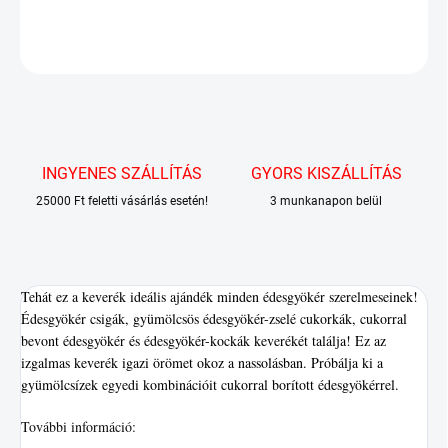
RÉSZLETES INFORMÁCIÓ
KÉRDÉS
INGYENES SZÁLLÍTÁS
GYORS KISZÁLLÍTÁS
25000 Ft feletti vásárlás esetén!
3 munkanapon belül
Tehát ez a keverék ideális ajándék minden édesgyökér szerelmeseinek!
Édesgyökér csigák, gyümölcsös édesgyökér-zselé cukorkák, cukorral
bevont édesgyökér és édesgyökér-kockák keverékét találja! Ez az
izgalmas keverék igazi örömet okoz a nassolásban. Próbálja ki a
gyümölcsízek egyedi kombinációit cukorral borított édesgyökérrel.
További információ: