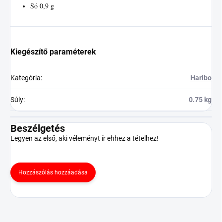
Só 0,9 g
Kiegészítő paraméterek
Kategória
:
Haribo
Súly
:
0.75 kg
Beszélgetés
Legyen az első, aki véleményt ír ehhez a tételhez!
Hozzászólás hozzáadása