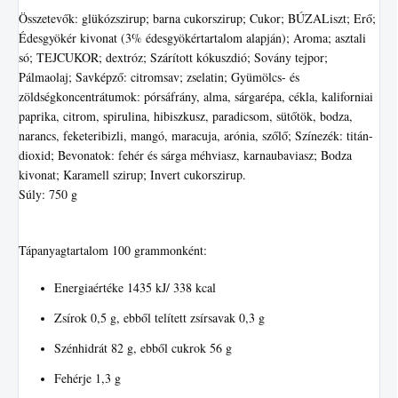
Összetevők: glükózszirup; barna cukorszirup; Cukor; BÚZALiszt; Erő;
Édesgyökér kivonat (3% édesgyökértartalom alapján); Aroma; asztali
só; TEJCUKOR; dextróz; Szárított kókuszdió; Sovány tejpor;
Pálmaolaj; Savképző: citromsav; zselatin; Gyümölcs- és
zöldségkoncentrátumok: pórsáfrány, alma, sárgarépa, cékla, kaliforniai
paprika, citrom, spirulina, hibiszkusz, paradicsom, sütőtök, bodza,
narancs, feketeribizli, mangó, maracuja, arónia, szőlő; Színezék: titán-
dioxid; Bevonatok: fehér és sárga méhviasz, karnaubaviasz; Bodza
kivonat; Karamell szirup; Invert cukorszirup.
Súly: 750 g
Tápanyagtartalom 100 grammonként:
Energiaértéke 1435 kJ/ 338 kcal
Zsírok 0,5 g, ebből telített zsírsavak 0,3 g
Szénhidrát 82 g, ebből cukrok 56 g
Fehérje 1,3 g