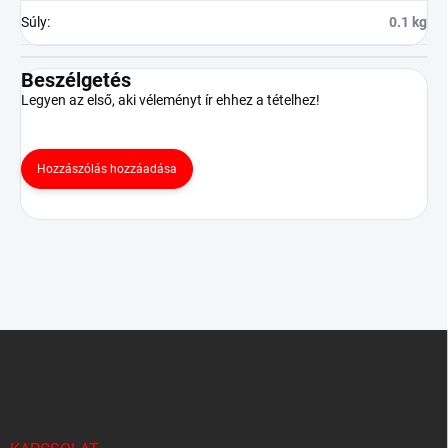
Súly
:
0.1 kg
Beszélgetés
Legyen az első, aki véleményt ír ehhez a tételhez!
Hozzászólás hozzáadása
L
á
b
l
é