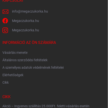
c
KAPCSOLAT
info
@
megaczukorka.hu
Megaczukorka.hu
Megaczukorka.hu
INFORMÁCIÓ AZ ÖN SZÁMÁRA
Vásárlás menete
Általános szerződési feltételek
A személyes adatok védelmének feltételei
Elérhetőségek
Cikk
CIKK
Akció – Ingyenes szállítás 25.000Ft. feletti vásárlás esetén