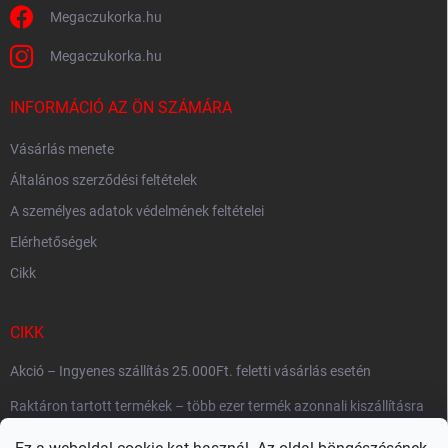
Megaczukorka.hu
Megaczukorka.hu
INFORMÁCIÓ AZ ÖN SZÁMÁRA
Vásárlás menete
Általános szerződési feltételek
A személyes adatok védelmének feltételei
Elérhetőségek
Cikk
CIKK
Akció – Ingyenes szállítás 25.000Ft. feletti vásárlás esetén
Raktáron tartott termékek – több ezer termék azonnali kiszállításra
készen