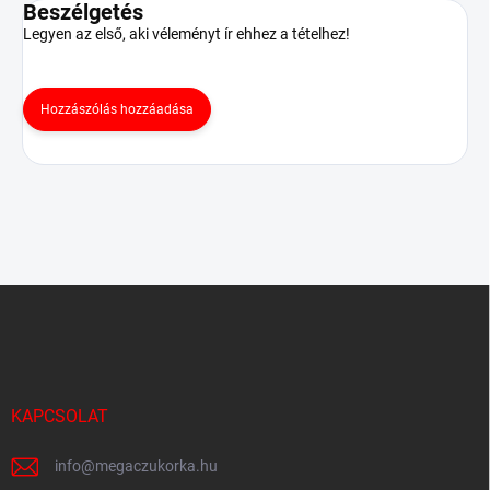
Beszélgetés
Legyen az első, aki véleményt ír ehhez a tételhez!
Hozzászólás hozzáadása
L
á
b
l
é
c
KAPCSOLAT
info
@
megaczukorka.hu