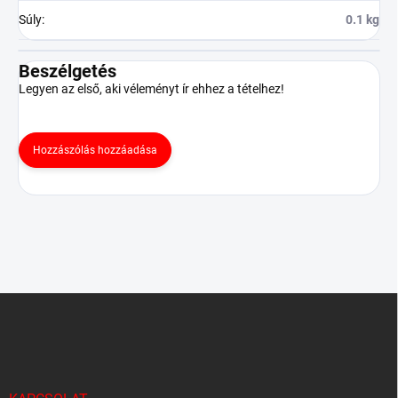
Súly
:
0.1 kg
Beszélgetés
Legyen az első, aki véleményt ír ehhez a tételhez!
Hozzászólás hozzáadása
L
á
b
l
é