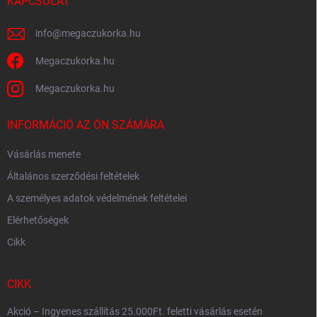
c
KAPCSOLAT
info
@
megaczukorka.hu
Megaczukorka.hu
Megaczukorka.hu
INFORMÁCIÓ AZ ÖN SZÁMÁRA
Vásárlás menete
Általános szerződési feltételek
A személyes adatok védelmének feltételei
Elérhetőségek
Cikk
CIKK
Akció – Ingyenes szállítás 25.000Ft. feletti vásárlás esetén