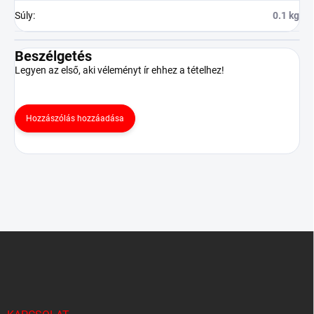
Súly
:
0.1 kg
Beszélgetés
Legyen az első, aki véleményt ír ehhez a tételhez!
Hozzászólás hozzáadása
L
á
b
l
é