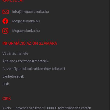
c
KAPCSOLAT
info
@
megaczukorka.hu
Megaczukorka.hu
Megaczukorka.hu
INFORMÁCIÓ AZ ÖN SZÁMÁRA
Vásárlás menete
Általános szerződési feltételek
A személyes adatok védelmének feltételei
Elérhetőségek
Cikk
CIKK
Akció – Ingyenes szállítás 25.000Ft. feletti vásárlás esetén