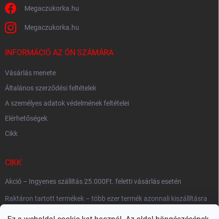
Megaczukorka.hu
Megaczukorka.hu
INFORMÁCIÓ AZ ÖN SZÁMÁRA
Vásárlás menete
Általános szerződési feltételek
A személyes adatok védelmének feltételei
Elérhetőségek
Cikk
CIKK
Akció – Ingyenes szállítás 25.000Ft. feletti vásárlás esetén
Raktáron tartott termékek – több ezer termék azonnali kiszállításra
készen