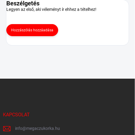
Beszélgetés
Legyen az első, aki véleményt ír ehhez a tételhez!
Hozzászólás hozzáadása
L
á
b
l
é
c
KAPCSOLAT
info
@
megaczukorka.hu