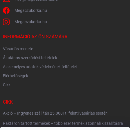
Megaczukorka.hu
Megaczukorka.hu
INFORMÁCIÓ AZ ÖN SZÁMÁRA
Vásárlás menete
Általános szerződési feltételek
A személyes adatok védelmének feltételei
Elérhetőségek
Cikk
CIKK
Akció – Ingyenes szállítás 25.000Ft. feletti vásárlás esetén
Raktáron tartott termékek – több ezer termék azonnali kiszállításra
készen