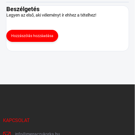
Beszélgetés
Legyen az első, aki véleményt ír ehhez a tételhez!
Hozzászólás hozzáadása
L
á
b
l
é
c
KAPCSOLAT
info
@
megaczukorka.hu