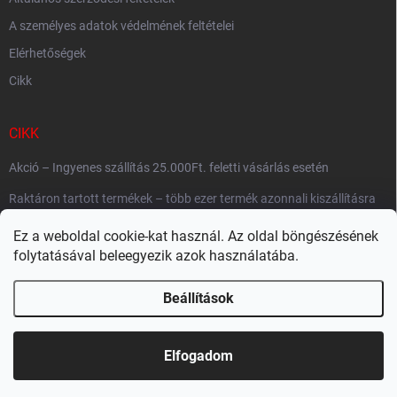
A személyes adatok védelmének feltételei
Elérhetőségek
Cikk
CIKK
Akció – Ingyenes szállítás 25.000Ft. feletti vásárlás esetén
Raktáron tartott termékek – több ezer termék azonnali kiszállításra
készen
Ez a weboldal cookie-kat használ. Az oldal böngészésének
Szállítási gyorsaság
folytatásával beleegyezik azok használatába.
Beállítások
Copyright 2026
Megaczukorka.hu
. Minden jog fenntartva.
Süti beállítások
szerkesztése
Elfogadom
Shoptet készítette