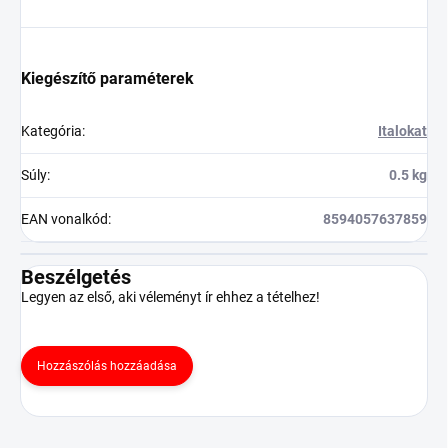
Kiegészítő paraméterek
Kategória
:
Italokat
Súly
:
0.5 kg
EAN vonalkód
:
8594057637859
Beszélgetés
Legyen az első, aki véleményt ír ehhez a tételhez!
Hozzászólás hozzáadása