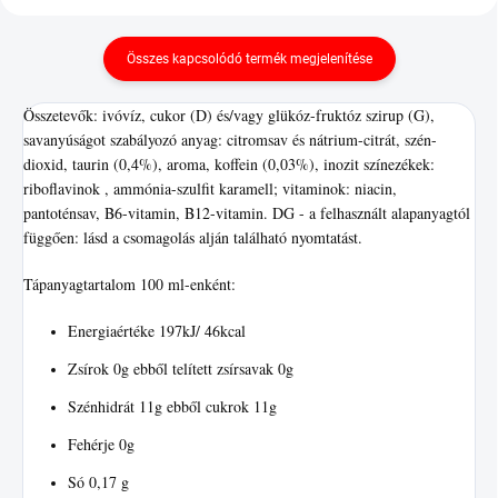
Összes kapcsolódó termék megjelenítése
Összetevők: ivóvíz, cukor (D) és/vagy glükóz-fruktóz szirup (G),
savanyúságot szabályozó anyag: citromsav és nátrium-citrát, szén-
dioxid, taurin (0,4%), aroma, koffein (0,03%), inozit színezékek:
riboflavinok , ammónia-szulfit karamell; vitaminok: niacin,
pantoténsav, B6-vitamin, B12-vitamin. DG - a felhasznált alapanyagtól
függően: lásd a csomagolás alján található nyomtatást.
Tápanyagtartalom 100 ml-enként:
Energiaértéke 197kJ/ 46kcal
Zsírok 0g ebből telített zsírsavak 0g
Szénhidrát 11g ebből cukrok 11g
Fehérje 0g
Só 0,17 g