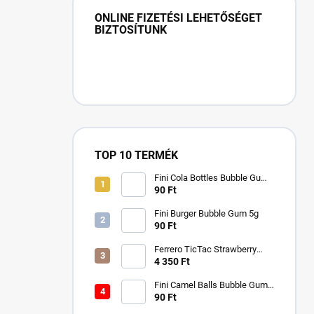
ONLINE FIZETÉSI LEHETŐSÉGET
BIZTOSÍTUNK
TOP 10 TERMÉK
Fini Cola Bottles Bubble Gum
5g
90 Ft
Fini Burger Bubble Gum 5g
90 Ft
Ferrero TicTac Strawberry
228g
4 350 Ft
Fini Camel Balls Bubble Gum
5g
90 Ft