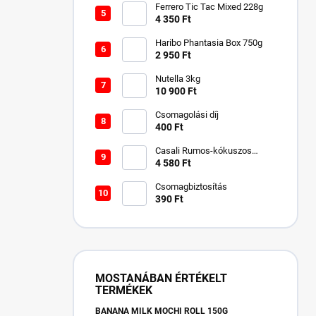
Ferrero Tic Tac Mixed 228g
4 350 Ft
Haribo Phantasia Box 750g
2 950 Ft
Nutella 3kg
10 900 Ft
Csomagolási díj
400 Ft
Casali Rumos-kókuszos
csokigolyó 750 g
4 580 Ft
Csomagbiztosítás
390 Ft
MOSTANÁBAN ÉRTÉKELT
TERMÉKEK
BANANA MILK MOCHI ROLL 150G