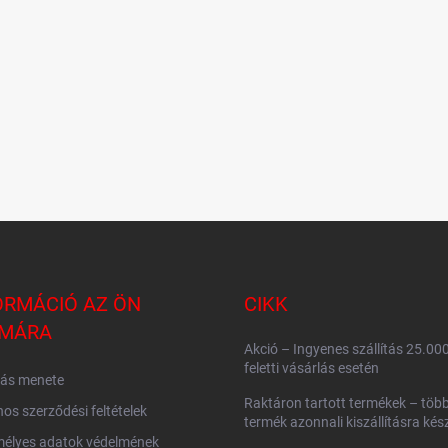
ORMÁCIÓ AZ ÖN
CIKK
MÁRA
Akció – Ingyenes szállítás 25.00
feletti vásárlás esetén
lás menete
Raktáron tartott termékek – több
nos szerződési feltételek
termék azonnali kiszállításra kés
mélyes adatok védelmének