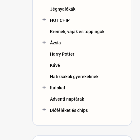
n
Jégnyalókák
e
l
HOT CHIP
Krémek, vajak és toppingok
Ázsia
Harry Potter
Kávé
Hátizsákok gyerekeknek
Italokat
Adventi naptárak
Dióféléket és chips