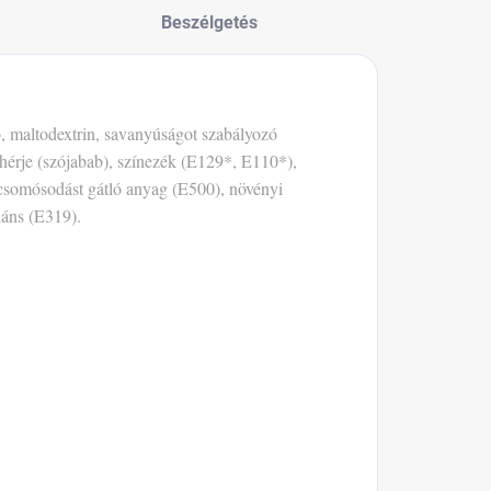
Beszélgetés
só, maltodextrin, savanyúságot szabályozó
hérje (szójabab), színezék (E129*, E110*),
 csomósodást gátló anyag (E500), növényi
dáns (E319).