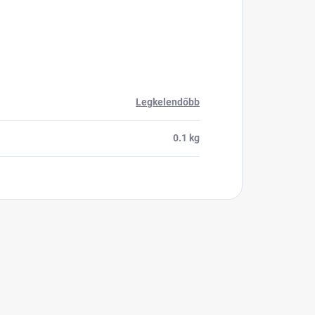
Legkelendőbb
0.1 kg