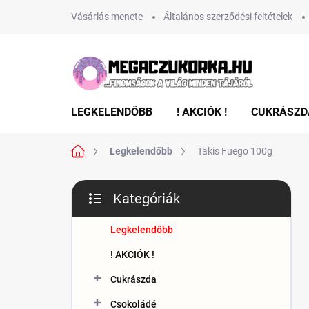
Ugrás
Vásárlás menete
Általános szerződési feltételek
a
fő
tartalomhoz
LEGKELENDŐBB
! AKCIÓK !
CUKRÁSZD
Kezdőlap
Legkelendőbb
Takis Fuego 100g
O
Kategóriák
l
Kategóriák
d
átugrása
a
Legkelendőbb
l
! AKCIÓK !
s
ó
Cukrászda
p
Csokoládé
a