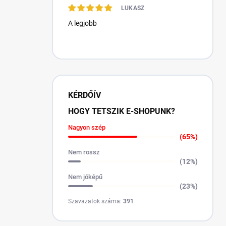
LUKASZ
A legjobb
KÉRDŐÍV
HOGY TETSZIK E-SHOPUNK?
Nagyon szép
(65%)
Nem rossz
(12%)
Nem jóképű
(23%)
Szavazatok száma:
391