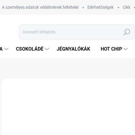
A személyes adatok védelmének feltételei
Elérhetőségek
Cikk
Keresés
A
CSOKOLÁDÉ
JÉGNYALÓKÁK
HOT CHIP
1 értékelés
Ugrás az értékeléshez
MÁRKA:
TAKIS
3 
Egys
RA
VÁR
KÉZ
11.