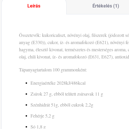
Leírás
Értékelés (1)
Összetevők: kukoricaliszt, növényi olaj, fűszerek (jódozott 
anyag (E330)), cukor, íz- és aromafokozó (E621), növényi fe
hagyma, élesztő kivonat, természetes és mesterséges aroma,
olaj, chili kivonat, íz- és aromafokozó (E631, E627), antioxi
Tápanyagtartalom 100 grammonként:
Energiaértéke 2028kJ/486kcal
Zsírok 27 g, ebből telített zsírsavak 11 g
Szénhidrát 51g, ebből cukrok 2,2g
Fehérje 5,2 g
Só 1,8 g