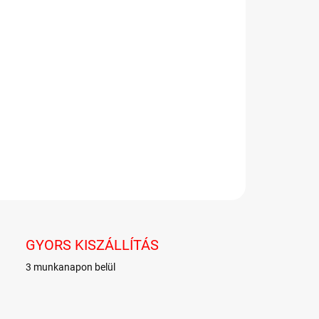
−
+
Hozzáadás a kosárhoz
és chili íz.
LETES INFORMÁCIÓ
KÉRDÉS
GYORS KISZÁLLÍTÁS
3 munkanapon belül