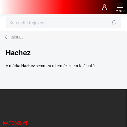
Ugrás
a
fő
tartalomhoz
Keresés
Márka
Hachez
A márka
Hachez
semmilyen terméke nem található...
L
á
b
l
é
c
KAPCSOLAT