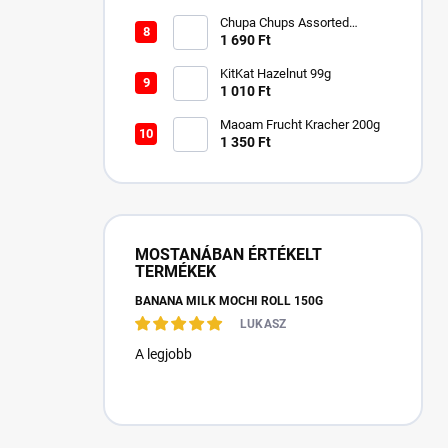
Chupa Chups Assorted
Flavour Freeze Pops 540 ml
1 690 Ft
KitKat Hazelnut 99g
1 010 Ft
Maoam Frucht Kracher 200g
1 350 Ft
MOSTANÁBAN ÉRTÉKELT
TERMÉKEK
BANANA MILK MOCHI ROLL 150G
LUKASZ
A legjobb