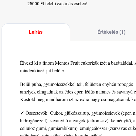
25000 Ft feletti vásárlás esetén!
Leírás
Értékelés (1)
Élvezd ki a finom Mentos Fruit cukorkák ízét a barátaidda
mindenkinek jut belőle.
Belül puha, gyümölcsízekkel teli, felületén enyhén ropogós –
amelyek elragadnak az édes eper, lédús narancs és savanyú ci
Kóstold meg mindhárom ízt az extra nagy csomagolsának k
✓
Összetevők: Cukor, glükózszirup, gyümölcslevek (eper, na
hidrogénezett), savanyító anyagok (citromsav), keményítő, a
cellulóz gumi, gumiarábikum), emulgeálószer (zsírsavas cu
méhviasz), színezékek (béta-karotin, cékla).