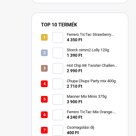
TOP 10 TERMÉK
Ferrero TicTac Strawberry
228g
4 350 Ft
Storck nimm2 Lolly 120g
1 390 Ft
Hot Chip Mr Twister Challenge
120g
2 990 Ft
Chupa Chups Party mix 400g
2 710 Ft
Manner Mix Minis 375g
3 900 Ft
Ferrero TicTac Mix Orange-
Mint 255g
4 240 Ft
Csomagolási díj
400 Ft