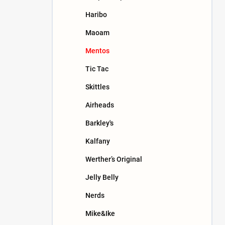
n
Haribo
e
l
Maoam
Mentos
Tic Tac
Skittles
Airheads
Barkley's
Kalfany
Werther’s Original
Jelly Belly
Nerds
Mike&Ike