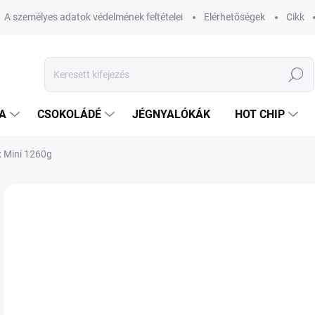
A személyes adatok védelmének feltételei
Elérhetőségek
Cikk
Keresés
A
CSOKOLÁDÉ
JÉGNYALÓKÁK
HOT CHIP
x Mini 1260g
1 értékelés
Ugrás az értékeléshez
MÁRKA:
PERFETTI VAN ME
14
Egys
RA
VÁR
KÉZ
12.