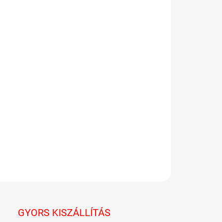
−
+
Hozzáadás a kosárhoz
gy csomagolásnak köszönhetően mindenkinek jut belőle.
5 db-os limitet
ntos nagyon keresett, ezért
állítottunk be
elésenként, hogy mindenkinek jusson.
njük a megértést, és kellemes, édes vásárlást kívánunk!
LETES INFORMÁCIÓ
KÉRDÉS
GYORS KISZÁLLÍTÁS