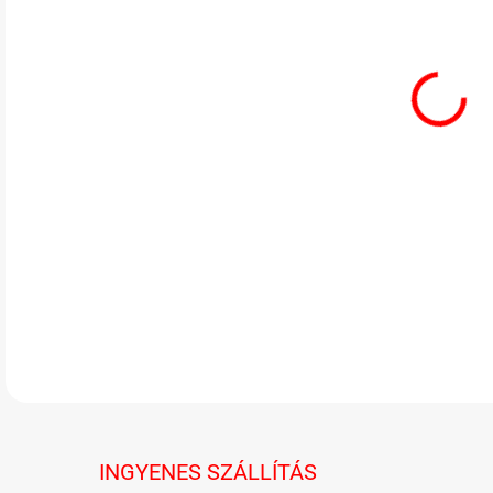
A na
A Me
rend
Köszö
RÉSZ
INGYENES SZÁLLÍTÁS