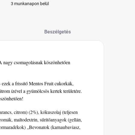
3 munkanapon belül
Beszélgetés
l. A nagy csomagolásnak köszönhetően
 ezek a frissítő Mentos Fruit cukorkák,
trom ízével a gyümölcsös kertek területére.
öszönhetően!
rancs, citrom) (2%), kókuszolaj (teljesen
romák, maltodextrin, sűrítőanyagok (gellán,
kormaradékok) „Bevonatok (karnaubaviasz,