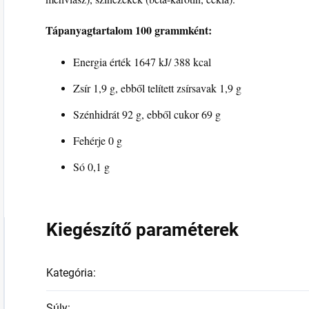
Tápanyagtartalom 100 grammként:
Energia érték 1647 kJ/ 388 kcal
Zsír 1,9 g, ebből telített zsírsavak 1,9 g
Szénhidrát 92 g, ebből cukor 69 g
Fehérje 0 g
Só 0,1 g
Kiegészítő paraméterek
Kategória
:
Súly
: