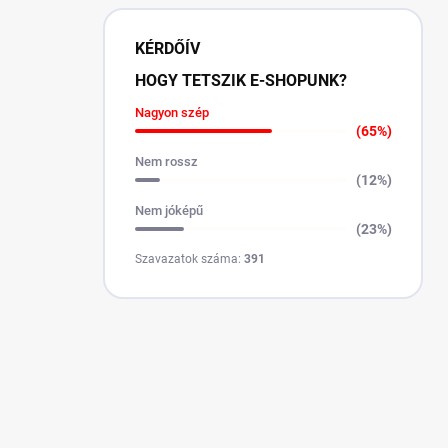
KÉRDŐÍV
HOGY TETSZIK E-SHOPUNK?
Nagyon szép
(65%)
Nem rossz
(12%)
Nem jóképű
(23%)
Szavazatok száma:
391