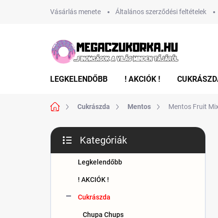
Ugrás
Vásárlás menete
Általános szerződési feltételek
a
fő
tartalomhoz
LEGKELENDŐBB
! AKCIÓK !
CUKRÁSZD
Kezdőlap
Cukrászda
Mentos
Mentos Fruit Mi
O
Kategóriák
l
Kategóriák
d
átugrása
a
Legkelendőbb
l
! AKCIÓK !
s
ó
Cukrászda
p
Chupa Chups
a