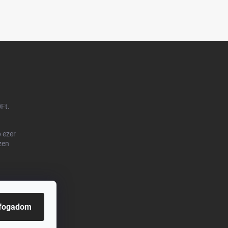
0Ft.
 ezer
zen
lfogadom