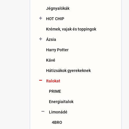
n
Jégnyalókák
e
l
HOT CHIP
Krémek, vajak és toppingok
Ázsia
Harry Potter
Kávé
Hátizsákok gyerekeknek
Italokat
PRIME
Energiaitalok
Limonádé
4BRO