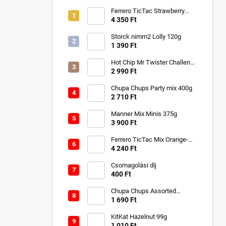
Ferrero TicTac Strawberry
228g
4 350 Ft
Storck nimm2 Lolly 120g
1 390 Ft
Hot Chip Mr Twister Challenge
120g
2 990 Ft
Chupa Chups Party mix 400g
2 710 Ft
Manner Mix Minis 375g
3 900 Ft
Ferrero TicTac Mix Orange-
Mint 255g
4 240 Ft
Csomagolási díj
400 Ft
Chupa Chups Assorted
Flavour Freeze Pops 540 ml
1 690 Ft
KitKat Hazelnut 99g
1 010 Ft