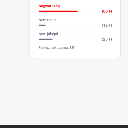
Nagyon szép
(65%)
Nem rossz
(12%)
Nem jóképű
(23%)
Szavazatok száma:
391
L