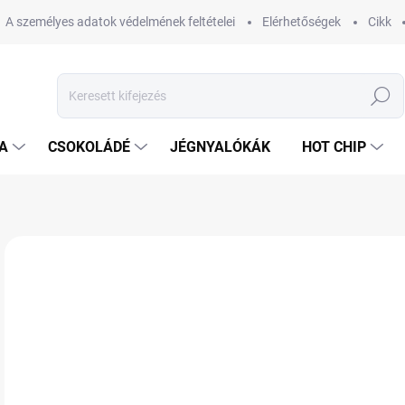
A személyes adatok védelmének feltételei
Elérhetőségek
Cikk
Keresés
A
CSOKOLÁDÉ
JÉGNYALÓKÁK
HOT CHIP
Nincs értékelés
Ugrás az értékeléshez
MÁRKA:
ARIZONA
1 
Egys
RA
VÁR
KÉZ
12.