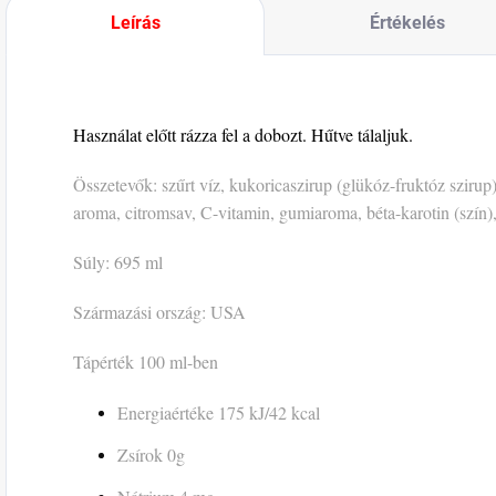
Leírás
Értékelés
Használat előtt rázza fel a dobozt. Hűtve tálaljuk.
Összetevők: szűrt víz, kukoricaszirup (glükóz-fruktóz szirup),
aroma, citromsav, C-vitamin, gumiaroma, béta-karotin (szín),
Súly: 695 ml
Származási ország: USA
Tápérték 100 ml-ben
Energiaértéke 175 kJ/42 kcal
Zsírok 0g