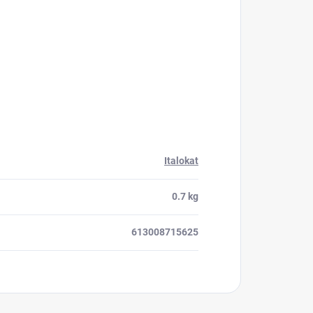
Italokat
0.7 kg
613008715625