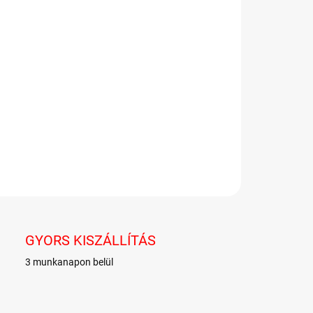
−
+
Hozzáadás a kosárhoz
ona amerikai limonádé narancs ízzel.
LETES INFORMÁCIÓ
KÉRDÉS
GYORS KISZÁLLÍTÁS
3 munkanapon belül