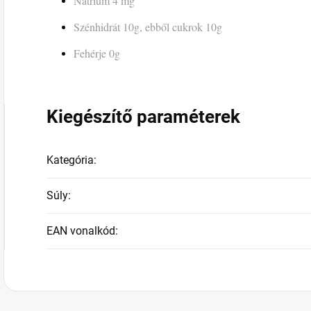
Nátrium 4 mg
Szénhidrát 10g, ebből cukrok 10g
Fehérje 0g
Kiegészítő paraméterek
Kategória
:
Súly
:
EAN vonalkód
: