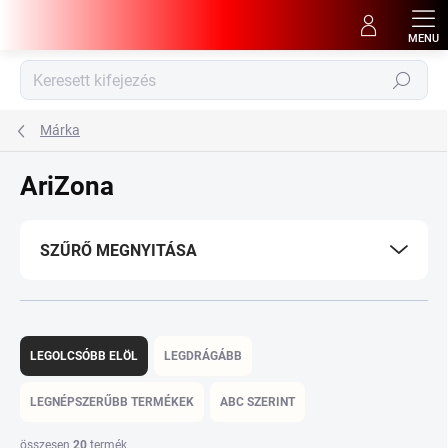
Ugrás
a
fő
tartalomhoz
Keresés
Márka
AriZona
SZŰRŐ MEGNYITÁSA
T
e
LEGOLCSÓBB ELÖL
LEGDRÁGÁBB
r
m
LEGNÉPSZERŰBB TERMÉKEK
ABC SZERINT
é
k
összesen
20
termék