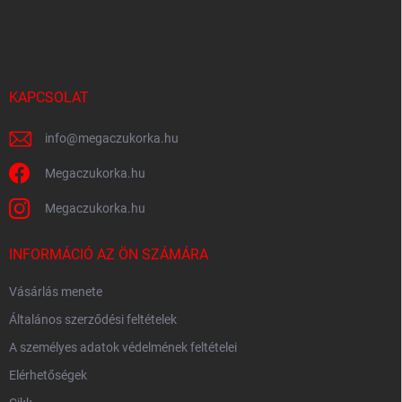
y
á
í
b
t
l
á
é
s
e
c
KAPCSOLAT
l
e
info
@
megaczukorka.hu
m
e
Megaczukorka.hu
i
Megaczukorka.hu
INFORMÁCIÓ AZ ÖN SZÁMÁRA
Vásárlás menete
Általános szerződési feltételek
A személyes adatok védelmének feltételei
Elérhetőségek