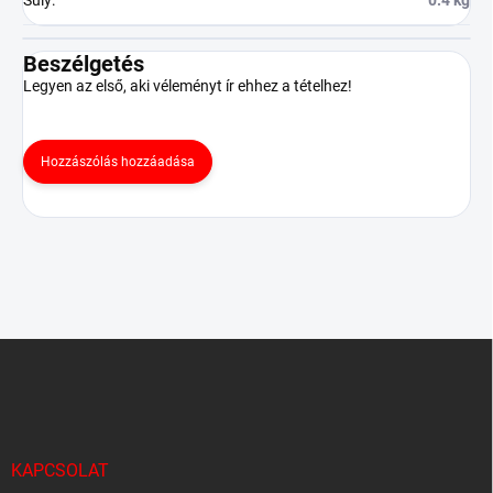
Súly
:
0.4 kg
Beszélgetés
Legyen az első, aki véleményt ír ehhez a tételhez!
Hozzászólás hozzáadása
L
á
b
l
é
c
KAPCSOLAT